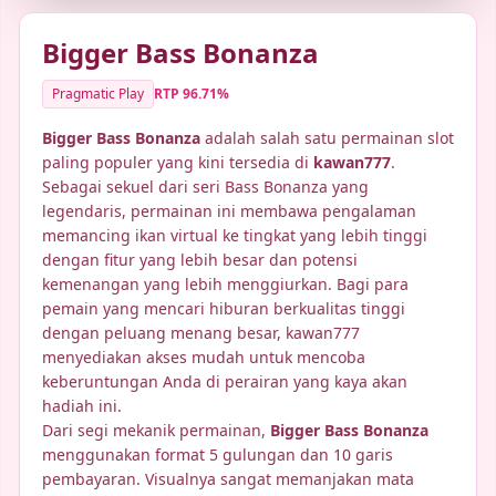
▶
Bigger Bass Bonanza
Pragmatic Play
RTP 96.71%
Bigger Bass Bonanza
adalah salah satu permainan slot
paling populer yang kini tersedia di
kawan777
.
Sebagai sekuel dari seri Bass Bonanza yang
legendaris, permainan ini membawa pengalaman
memancing ikan virtual ke tingkat yang lebih tinggi
dengan fitur yang lebih besar dan potensi
kemenangan yang lebih menggiurkan. Bagi para
pemain yang mencari hiburan berkualitas tinggi
dengan peluang menang besar, kawan777
menyediakan akses mudah untuk mencoba
keberuntungan Anda di perairan yang kaya akan
hadiah ini.
Dari segi mekanik permainan,
Bigger Bass Bonanza
menggunakan format 5 gulungan dan 10 garis
pembayaran. Visualnya sangat memanjakan mata