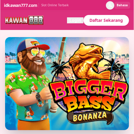
idkawan777.com
Slot Online Terbaik
Bahasa
Login
Daftar Sekarang