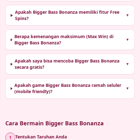
Apakah Bigger Bass Bonanza memiliki fitur Free
▼
Spins?
Berapa kemenangan maksimum (Max Win) di
▼
Bigger Bass Bonanza?
Apakah saya bisa mencoba Bigger Bass Bonanza
▼
secara gratis?
Apakah game Bigger Bass Bonanza ramah seluler
▼
(mobile friendly)?
Cara Bermain Bigger Bass Bonanza
Tentukan Taruhan Anda
1