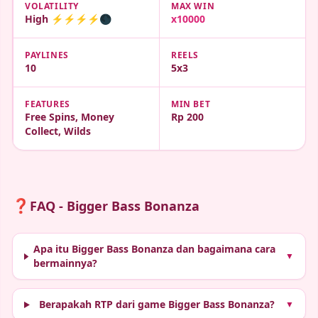
VOLATILITY
MAX WIN
High ⚡⚡⚡⚡🌑
x10000
PAYLINES
REELS
10
5x3
FEATURES
MIN BET
Free Spins, Money
Rp 200
Collect, Wilds
❓
FAQ - Bigger Bass Bonanza
Apa itu Bigger Bass Bonanza dan bagaimana cara
▼
bermainnya?
Berapakah RTP dari game Bigger Bass Bonanza?
▼