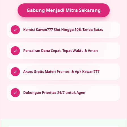
Gabung Menjadi Mitra Sekarang
Komisi Kawan777 Slot Hingga 50% Tanpa Batas
Pencairan Dana Cepat, Tepat Waktu & Aman
Akses Gratis Materi Promosi & Apk Kawan777
Dukungan Prioritas 24/7 untuk Agen