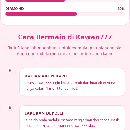
DIAMOND
60%
Cara Bermain di Kawan777
Ikuti 3 langkah mudah ini untuk memulai petualangan slot
Anda dan raih kemenangan besar bersama kami!
DAFTAR AKUN BARU
Akses kawan777 login link alternatif dan buat akun Anda
hanya dalam 1 menit tanpa ribet.
LAKUKAN DEPOSIT
Isi saldo Anda melalui metode yang aman dan cepat untuk
mulai menikmati permainan kawan777 slot.